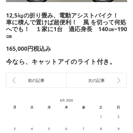
12,5㎏の折り畳み、電動アシストバイク！
車に積んで置けば超便利！ 風 を切って何処
へでも！ １家に1台 適応身長 140㎝~190
㎝
165,000円税込み
今なら、キャットアイのライト付き。
前の記事
次の記事
8月 2026
月
火
水
木
金
土
日
1
2
3
4
5
6
7
8
9