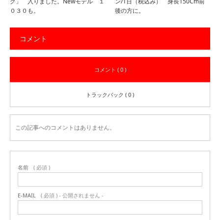
グ」 入りました。Newモデル １
ン/1日（税込み） 身長150Cm前
０３０も。
後の方に。
コメント
コメント ( 0 )
トラックバック ( 0 )
この記事へのコメントはありません。
名前
( 必須 )
E-MAIL
( 必須 ) - 公開されません -