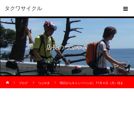
タクワサイクル
店長のつぶやき
ホーム
ブログ
つぶやき
明日からキャンペーンが。11月４日（月）頃ま
で。