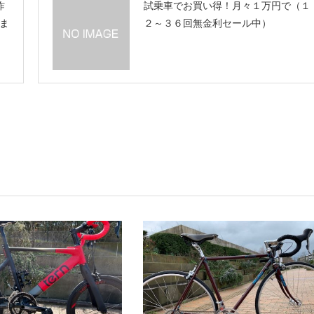
昨
試乗車でお買い得！月々１万円で（１
ま
２～３６回無金利セール中）