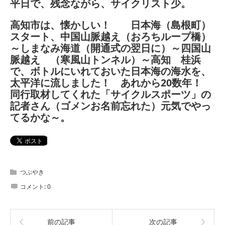
平日で、残念ながら、サイクリスト少。
高知市は、懐かしい
！ 日本海（島根町）
スタート、中国山脈越え（おろちループ橋）
～しまなみ海道（開通式の翌日に）～四国山
脈越え （寒風山トンネル）～高知 桂浜
で、ボトルにいれておいた日本海の海水を、
太平洋に流しました！ あれから20数年！
同行取材してくれた「サイクルスポーツ」の
記者さん（ゴメンお名前忘れた）元気でやっ
てるかな～。
つぶやき
コメント:
0
前の記事
次の記事