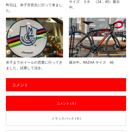
サイズ ３８ （24，40）展示
昨日は、米子市皆生に行って来まし
中。
た。
米子までホイールの営業に行ってき
展示中。RAZHA サイズ 46
ました。試乗して頂き。
コメント
コメント ( 0 )
トラックバック ( 0 )