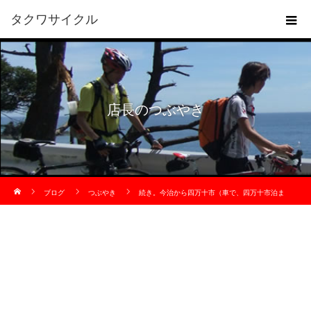
タクワサイクル
店長のつぶやき
ホーム
ブログ
つぶやき
続き。今治から四万十市（車で、四万十市泊ま
り）3日目、高知市で、お昼。午後松江まで。