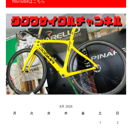
YouTubeはこちら
8月 2026
月
火
水
木
金
土
日
1
2