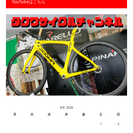
YouTubeはこちら
8月 2026
月
火
水
木
金
土
日
1
2