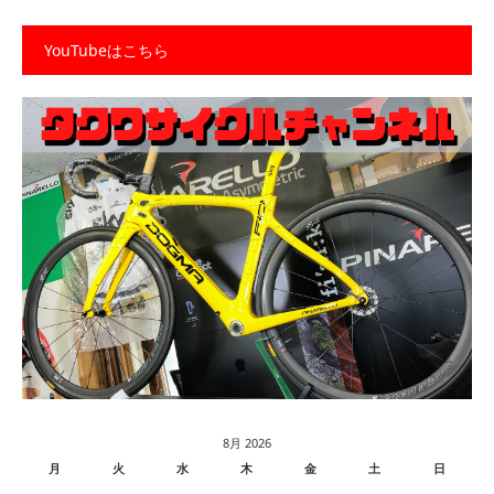
YouTubeはこちら
8月 2026
月
火
水
木
金
土
日