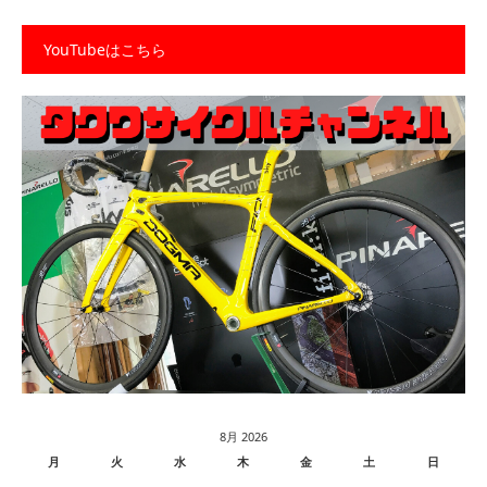
YouTubeはこちら
8月 2026
月
火
水
木
金
土
日