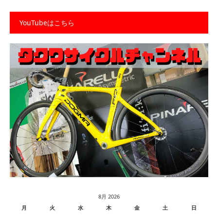
YouTubeはこちら
8月 2026
月
火
水
木
金
土
日