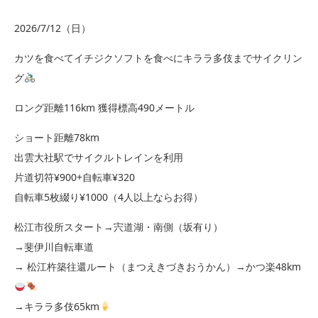
2026/7/12（日）
カツを食べてイチジクソフトを食べにキララ多伎までサイクリン
グ
ロング距離116km 獲得標高490メートル
ショート距離78km
出雲大社駅でサイクルトレインを利用
片道切符¥900+自転車¥320
自転車5枚綴り¥1000（4人以上ならお得）
松江市役所スタート→宍道湖・南側（坂有り）
→斐伊川自転車道
→ 松江杵築往還ルート（まつえきづきおうかん）→かつ楽48km
→キララ多伎65km