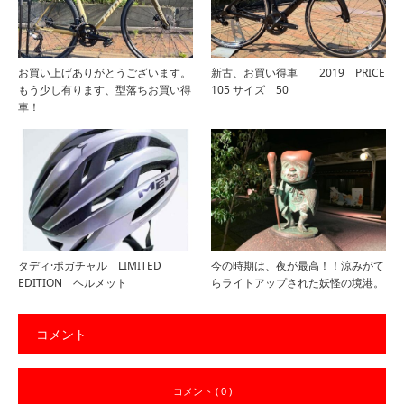
お買い上げありがとうございます。
新古、お買い得車 2019 PRICE
もう少し有ります、型落ちお買い得
105 サイズ 50
車！
タディ·ポガチャル LIMITED
今の時期は、夜が最高！！涼みがて
EDITION ヘルメット
らライトアップされた妖怪の境港。
コメント
コメント ( 0 )