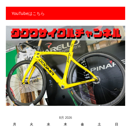
YouTubeはこちら
8月 2026
月
火
水
木
金
土
日